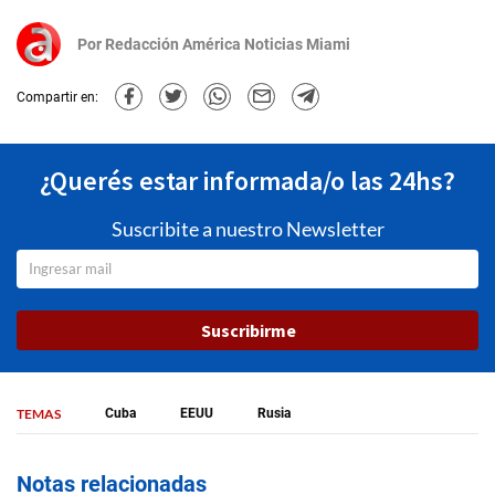
Por
Redacción América Noticias Miami
Compartir en:
¿Querés estar informada/o las 24hs?
Suscribite a nuestro Newsletter
Suscribirme
TEMAS
Cuba
EEUU
Rusia
Notas relacionadas