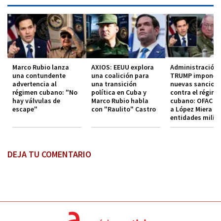
Marco Rubio lanza
AXIOS: EEUU explora
Administración
una contundente
una coalición para
TRUMP impone
advertencia al
una transición
nuevas sancion
régimen cubano: "No
política en Cuba y
contra el régim
hay válvulas de
Marco Rubio habla
cubano: OFAC in
escape"
con "Raulito" Castro
a López Miera y
entidades milit
DEJA TU COMENTARIO