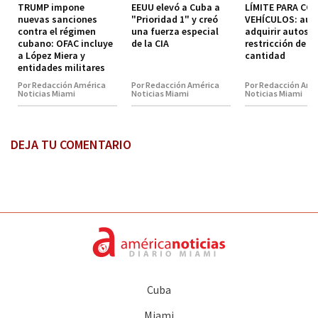
TRUMP impone
EEUU elevó a Cuba a
LÍMITE PARA CO
nuevas sanciones
"Prioridad 1" y creó
VEHÍCULOS: aut
contra el régimen
una fuerza especial
adquirir autos s
cubano: OFAC incluye
de la CIA
restricción de
a López Miera y
cantidad
entidades militares
Por Redacción América
Por Redacción América
Por Redacción Amé
Noticias Miami
Noticias Miami
Noticias Miami
DEJA TU COMENTARIO
Cuba
Miami