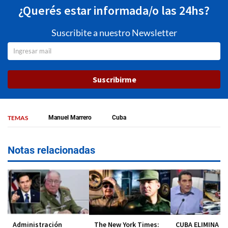
¿Querés estar informada/o las 24hs?
Suscribite a nuestro Newsletter
Suscribirme
TEMAS
Manuel Marrero
Cuba
Notas relacionadas
Administración
The New York Times:
CUBA ELIMINA EL