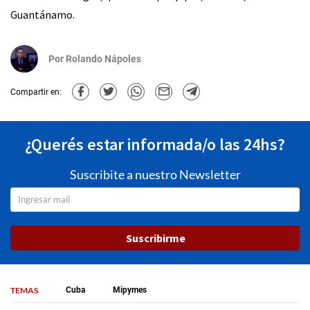
Guantánamo.
Por
Rolando Nápoles
Compartir en:
¿Querés estar informada/o las 24hs?
Suscribite a nuestro Newsletter
Suscribirme
TEMAS
Cuba
Mipymes