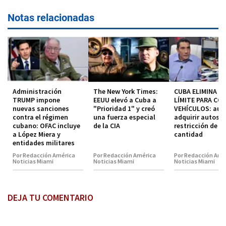
Notas relacionadas
Administración
The New York Times:
CUBA ELIMINA EL
TRUMP impone
EEUU elevó a Cuba a
LÍMITE PARA CO
nuevas sanciones
"Prioridad 1" y creó
VEHÍCULOS: aut
contra el régimen
una fuerza especial
adquirir autos s
cubano: OFAC incluye
de la CIA
restricción de
a López Miera y
cantidad
entidades militares
Por Redacción América
Por Redacción América
Por Redacción Amé
Noticias Miami
Noticias Miami
Noticias Miami
DEJA TU COMENTARIO