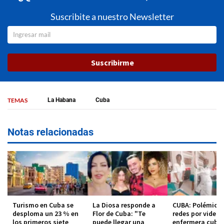
Suscribite a nuestro Newsletter
Suscribirme
TEMAS
La Habana
Cuba
Notas relacionadas
Turismo en Cuba se
La Diosa responde a
CUBA: Polémica 
desploma un 23 % en
Flor de Cuba: "Te
redes por video 
los primeros siete
puede llegar una
enfermera cuba