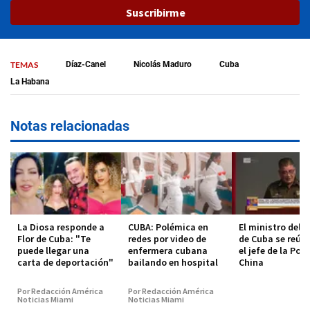
Suscribirme
TEMAS
Díaz-Canel
Nicolás Maduro
Cuba
La Habana
Notas relacionadas
La Diosa responde a
CUBA: Polémica en
El ministro del I
Flor de Cuba: "Te
redes por video de
de Cuba se reún
puede llegar una
enfermera cubana
el jefe de la Poli
carta de deportación"
bailando en hospital
China
Por Redacción América
Por Redacción América
Noticias Miami
Noticias Miami