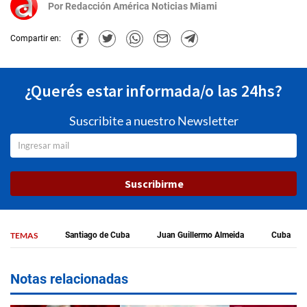
Por
Redacción América Noticias Miami
Compartir en:
¿Querés estar informada/o las 24hs?
Suscribite a nuestro Newsletter
Suscribirme
TEMAS
Santiago de Cuba
Juan Guillermo Almeida
Cuba
Notas relacionadas