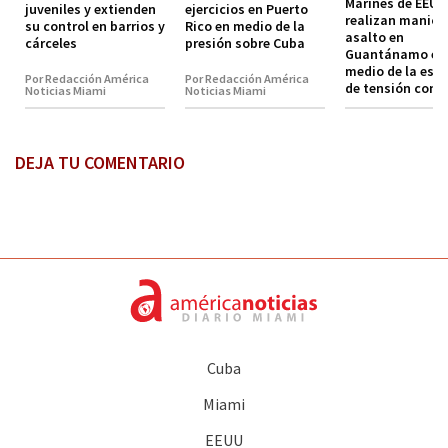
Marines de EEUU
juveniles y extienden
ejercicios en Puerto
realizan maniob
su control en barrios y
Rico en medio de la
asalto en
cárceles
presión sobre Cuba
Guantánamo en
medio de la esc
Por Redacción América
Por Redacción América
de tensión con 
Noticias Miami
Noticias Miami
DEJA TU COMENTARIO
Cuba
Miami
EEUU