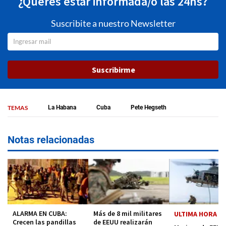
¿Querés estar informada/o las 24hs?
Suscribite a nuestro Newsletter
Suscribirme
TEMAS
La Habana
Cuba
Pete Hegseth
Notas relacionadas
ALARMA EN CUBA:
Más de 8 mil militares
ULTIMA HORA
Crecen las pandillas
de EEUU realizarán