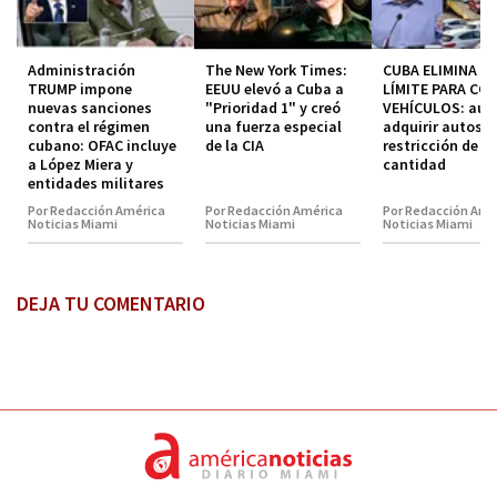
Administración
The New York Times:
CUBA ELIMINA EL
TRUMP impone
EEUU elevó a Cuba a
LÍMITE PARA CO
nuevas sanciones
"Prioridad 1" y creó
VEHÍCULOS: aut
contra el régimen
una fuerza especial
adquirir autos s
cubano: OFAC incluye
de la CIA
restricción de
a López Miera y
cantidad
entidades militares
Por Redacción América
Por Redacción América
Por Redacción Amé
Noticias Miami
Noticias Miami
Noticias Miami
DEJA TU COMENTARIO