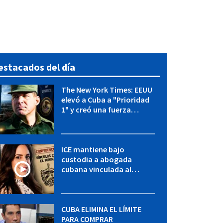
estacados del día
The New York Times: EEUU
elevó a Cuba a "Prioridad
1" y creó una fuerza
especial de la CIA
ICE mantiene bajo
custodia a abogada
cubana vinculada al
MININT: esto es lo que se
sabe del caso
CUBA ELIMINA EL LÍMITE
PARA COMPRAR