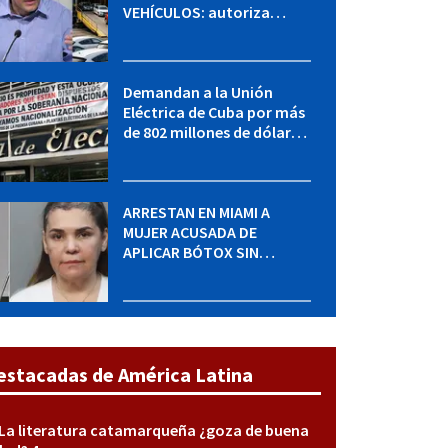
VEHÍCULOS: autoriza
adquirir autos sin
restricción de cantidad
Demandan a la Unión
Eléctrica de Cuba por más
de 802 millones de dólares
bajo la Ley Helms-Burton
ARRESTAN EN MIAMI A
MUJER ACUSADA DE
APLICAR BÓTOX SIN
LICENCIA: una operación
encubierta destapó el
caso
estacadas de América Latina
La literatura catamarqueña ¿goza de buena