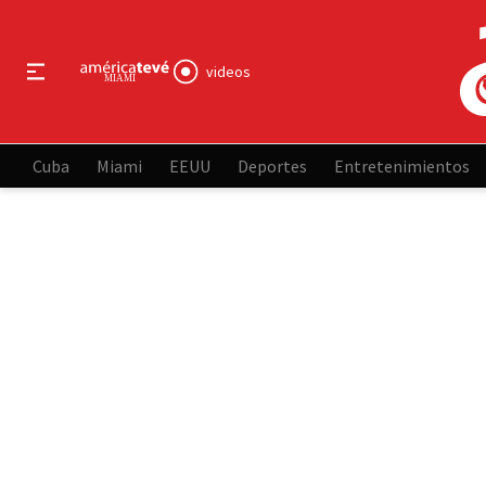
videos
Cuba
Miami
EEUU
Deportes
Entretenimientos