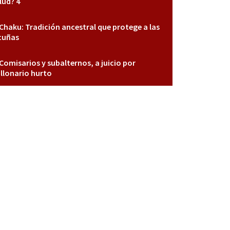
lud? 4
Chaku: Tradición ancestral que protege a las
cuñas
Comisarios y subalternos, a juicio por
llonario hurto