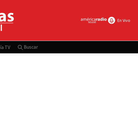
En Vivo
Buscar
ía TV