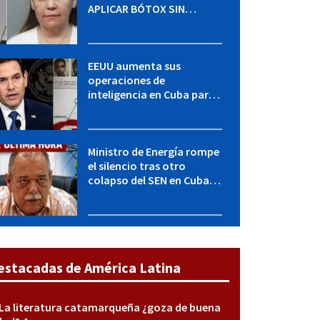
APLICAR BÓTOX SIN
LICENCIA: una operación
encubierta destapó el
caso
EEUU aumenta sus
operaciones de
inteligencia en Cuba para
elevar la presión sobre el
régimen, según POLITICO
Ministro de Energía rompe
el silencio tras otro
colapso del SEN en Cuba:
"Seguimos adelante con
mucho empeño"
estacadas de América Latina
La literatura catamarqueña ¿goza de buena