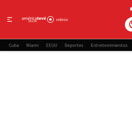
videos
Cuba
Miami
EEUU
Deportes
Entretenimientos