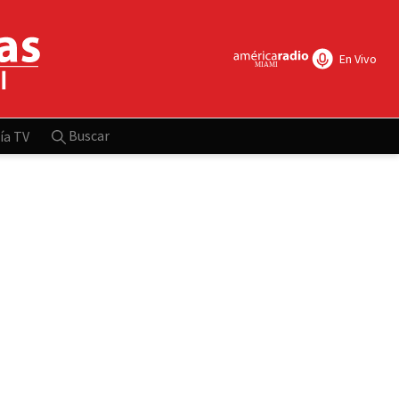
En Vivo
Buscar
ía TV