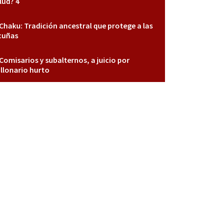
lud? 4
Chaku: Tradición ancestral que protege a las
cuñas
Comisarios y subalternos, a juicio por
llonario hurto