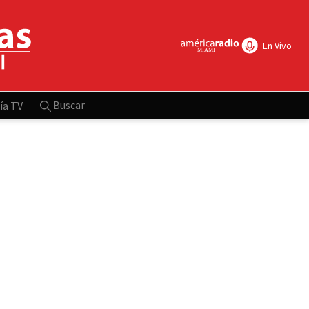
En Vivo
Buscar
ía TV