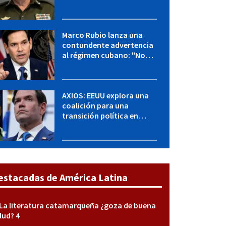
para una transición en
Cuba
Marco Rubio lanza una
contundente advertencia
al régimen cubano: "No
hay válvulas de escape"
AXIOS: EEUU explora una
coalición para una
transición política en
Cuba y Marco Rubio habla
con "Raulito" Castro
estacadas de América Latina
La literatura catamarqueña ¿goza de buena
lud? 4