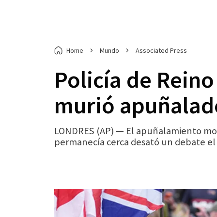
Home
Mundo
Associated Press
Policía de Rein
murió apuñalado;
LONDRES (AP) — El apuñalamiento morta
permanecía cerca desató un debate el ma