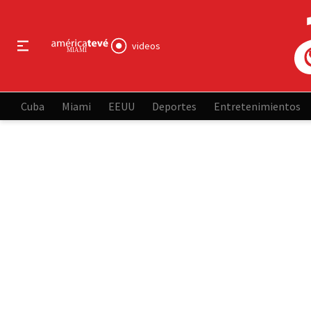
videos
Cuba
Miami
EEUU
Deportes
Entretenimientos