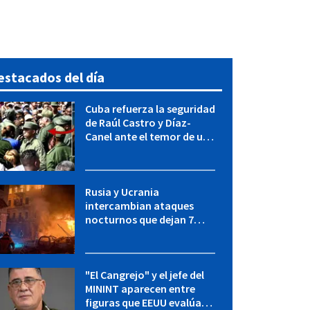
estacados del día
Cuba refuerza la seguridad
de Raúl Castro y Díaz-
Canel ante el temor de una
operación de EEUU
Rusia y Ucrania
intercambian ataques
nocturnos que dejan 7
muertos y muchos heridos
"El Cangrejo" y el jefe del
MININT aparecen entre
figuras que EEUU evalúa