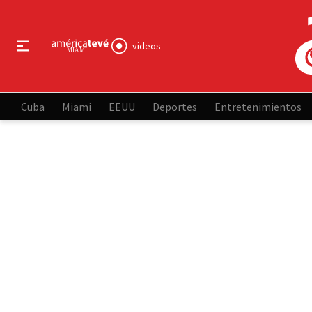
videos
Cuba
Miami
EEUU
Deportes
Entretenimientos