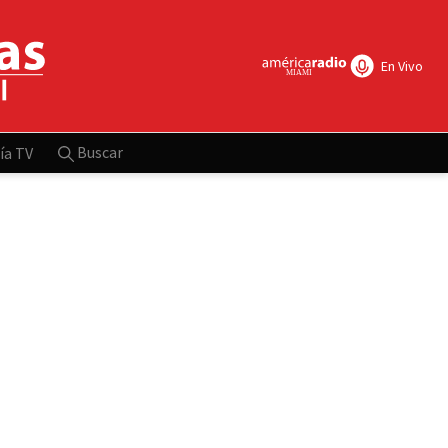
En Vivo
Buscar
ía TV