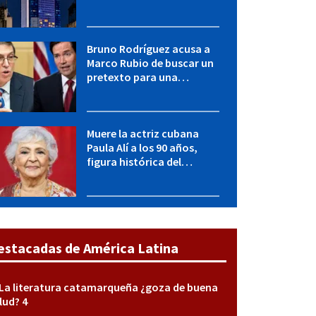
desconectar el Sistema
Eléctrico Nacional
Bruno Rodríguez acusa a
Marco Rubio de buscar un
pretexto para una
agresión militar contra
Cuba
Muere la actriz cubana
Paula Alí a los 90 años,
figura histórica del
teatro, el cine y la
televisión
estacadas de América Latina
La literatura catamarqueña ¿goza de buena
lud? 4