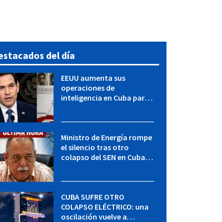
estacados del día
EEUU aumenta sus
operaciones de
inteligencia en Cuba para
elevar la presión sobre el
régimen, según POLITICO
Ministro de Energía rompe
el silencio tras otro
colapso del SEN en Cuba:
"Seguimos adelante con
mucho empeño"
CUBA SUFRE OTRO
COLAPSO ELÉCTRICO: una
oscilación vuelve a