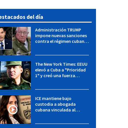
estacados del día
Administración TRUMP
impone nuevas sanciones
contra el régimen cubano:
OFAC incluye a López Miera
y entidades militares
The New York Times: EEUU
elevó a Cuba a "Prioridad
1" y creó una fuerza
especial de la CIA
ICE mantiene bajo
custodia a abogada
cubana vinculada al
MININT: esto es lo que se
sabe del caso