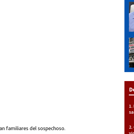
D
sa
an familiares del sospechoso.
vi