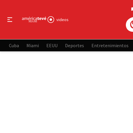
videos
Cuba
Miami
EEUU
Deportes
Entretenimientos