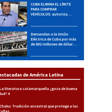
CUBA ELIMINA EL LÍMITE
PARA COMPRAR
VEHÍCULOS: autoriza
adquirir autos sin
restricción de cantidad
Demandan a la Unión
Eléctrica de Cuba por más
de 802 millones de dólares
bajo la Ley Helms-Burton
estacadas de América Latina
La literatura catamarqueña ¿goza de buena
lud? 4
Chaku: Tradición ancestral que protege a las
cuñas