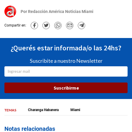
Por
Redacción América Noticias Miami
Compartir en:
¿Querés estar informada/o las 24hs?
Suscribite a nuestro Newsletter
Suscribirme
TEMAS
Charanga Habanera
Miami
Notas relacionadas