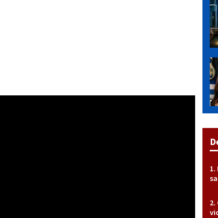
D
sa
vi