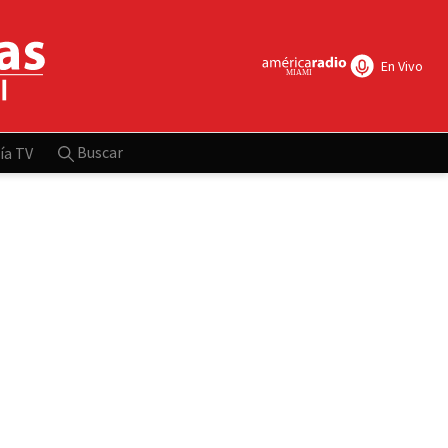
En Vivo
Buscar
ía TV