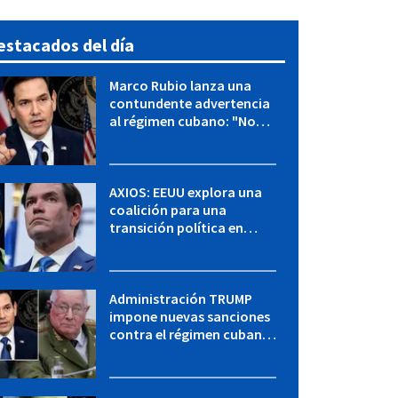
estacados del día
Marco Rubio lanza una
contundente advertencia
al régimen cubano: "No
hay válvulas de escape"
AXIOS: EEUU explora una
coalición para una
transición política en
Cuba y Marco Rubio habla
con "Raulito" Castro
Administración TRUMP
impone nuevas sanciones
contra el régimen cubano:
OFAC incluye a López Miera
y entidades militares