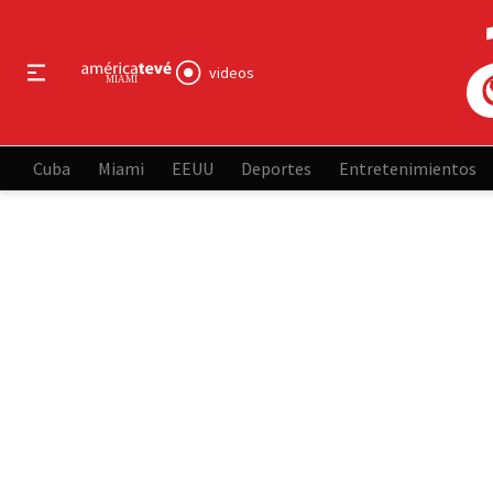
videos
Cuba
Miami
EEUU
Deportes
Entretenimientos