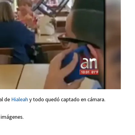
al de
Hialeah
y todo quedó captado en cámara.
s imágenes.