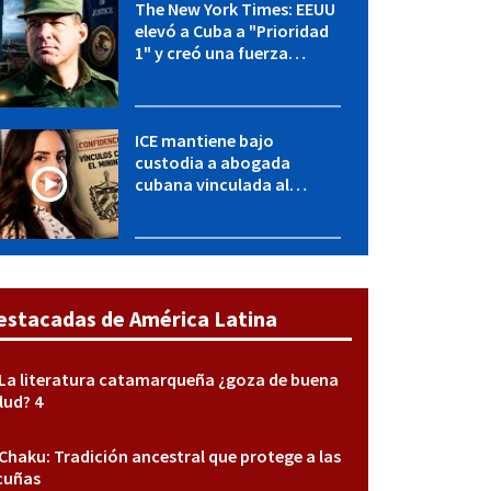
The New York Times: EEUU
elevó a Cuba a "Prioridad
1" y creó una fuerza
especial de la CIA
ICE mantiene bajo
custodia a abogada
cubana vinculada al
MININT: esto es lo que se
sabe del caso
estacadas de América Latina
La literatura catamarqueña ¿goza de buena
lud? 4
Chaku: Tradición ancestral que protege a las
cuñas