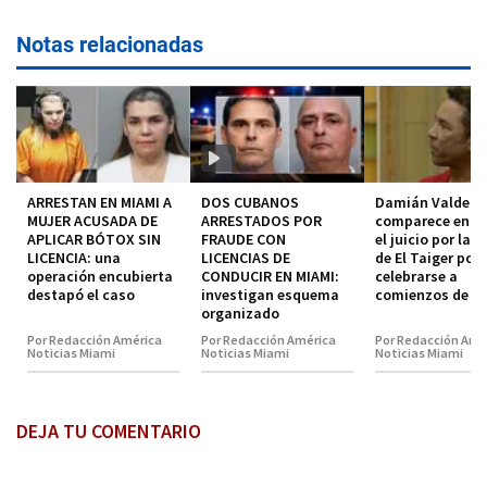
Notas relacionadas
ARRESTAN EN MIAMI A
DOS CUBANOS
Damián Valdez
MUJER ACUSADA DE
ARRESTADOS POR
comparece en co
APLICAR BÓTOX SIN
FRAUDE CON
el juicio por la 
LICENCIA: una
LICENCIAS DE
de El Taiger pod
operación encubierta
CONDUCIR EN MIAMI:
celebrarse a
destapó el caso
investigan esquema
comienzos de 2
organizado
Por Redacción América
Por Redacción América
Por Redacción Amé
Noticias Miami
Noticias Miami
Noticias Miami
DEJA TU COMENTARIO