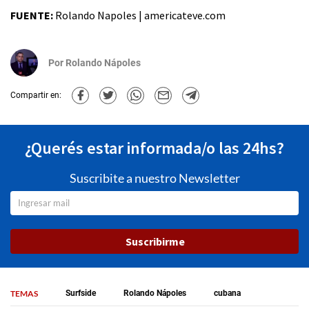
FUENTE:
Rolando Napoles | americateve.com
Por
Rolando Nápoles
Compartir en:
¿Querés estar informada/o las 24hs?
Suscribite a nuestro Newsletter
Suscribirme
TEMAS
Surfside
Rolando Nápoles
cubana