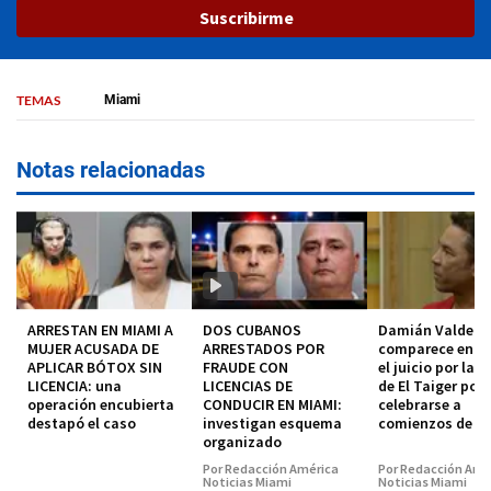
Suscribirme
TEMAS
Miami
Notas relacionadas
ARRESTAN EN MIAMI A
DOS CUBANOS
Damián Valdez
MUJER ACUSADA DE
ARRESTADOS POR
comparece en co
APLICAR BÓTOX SIN
FRAUDE CON
el juicio por la 
LICENCIA: una
LICENCIAS DE
de El Taiger pod
operación encubierta
CONDUCIR EN MIAMI:
celebrarse a
destapó el caso
investigan esquema
comienzos de 2
organizado
Por Redacción América
Por Redacción Amé
Noticias Miami
Noticias Miami