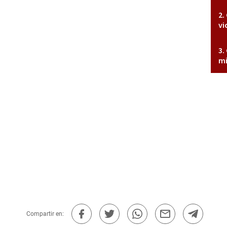
vi
mi
Compartir en: