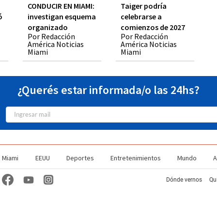
CONDUCIR EN MIAMI:
Taiger podría
ó
investigan esquema
celebrarse a
organizado
comienzos de 2027
Por Redacción
Por Redacción
América Noticias
América Noticias
Miami
Miami
¿Querés estar informada/o las 24hs?
Miami
EEUU
Deportes
Entretenimientos
Mundo
A
Dónde vernos
Qu
TV Station Profiles
EEO Report WJAN-CD
EEO Report WSUA