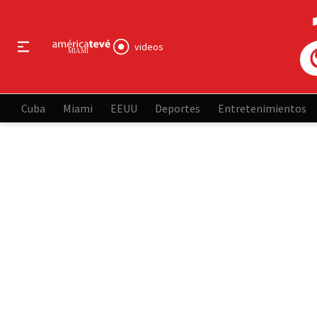
videos
Cuba
Miami
EEUU
Deportes
Entretenimientos