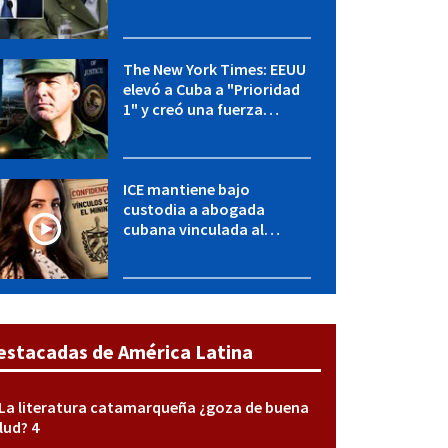
OFAC incluye a López Miera
y entidades militares
The New York Times: EEUU
elevó a Cuba a "Prioridad
1" y creó una fuerza
especial de la CIA
ICE mantiene bajo
custodia a abogada
cubana vinculada al
MININT: esto es lo que se
sabe del caso
estacadas de América Latina
La literatura catamarqueña ¿goza de buena
lud? 4