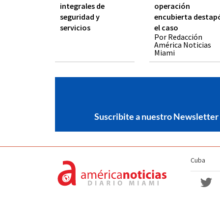
integrales de
operación
seguridad y
encubierta destap
servicios
el caso
Por Redacción
América Noticias
Miami
Suscribite a nuestro Newsletter
Cuba
Política de no discriminación
Términos y Condiciones