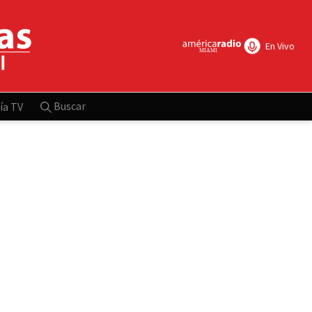
En Vivo
Buscar
ía TV