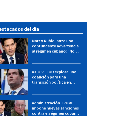
estacados del día
Marco Rubio lanza una
contundente advertencia
al régimen cubano: "No
hay válvulas de escape"
AXIOS: EEUU explora una
coalición para una
transición política en
Cuba y Marco Rubio habla
con "Raulito" Castro
Administración TRUMP
impone nuevas sanciones
contra el régimen cubano: