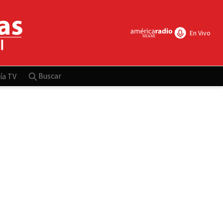
En Vivo
Buscar
ía TV