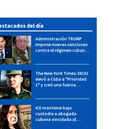
estacados del día
Administración TRUMP
impone nuevas sanciones
contra el régimen cubano:
OFAC incluye a López Miera
y entidades militares
The New York Times: EEUU
elevó a Cuba a "Prioridad
1" y creó una fuerza
especial de la CIA
ICE mantiene bajo
custodia a abogada
cubana vinculada al
MININT: esto es lo que se