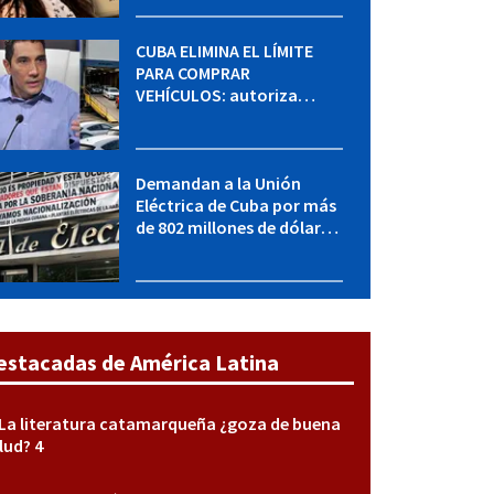
sabe del caso
CUBA ELIMINA EL LÍMITE
PARA COMPRAR
VEHÍCULOS: autoriza
adquirir autos sin
restricción de cantidad
Demandan a la Unión
Eléctrica de Cuba por más
de 802 millones de dólares
bajo la Ley Helms-Burton
estacadas de América Latina
La literatura catamarqueña ¿goza de buena
lud? 4