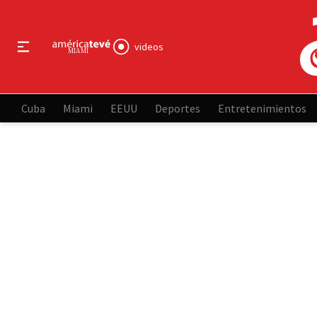
videos
Cuba
Miami
EEUU
Deportes
Entretenimientos