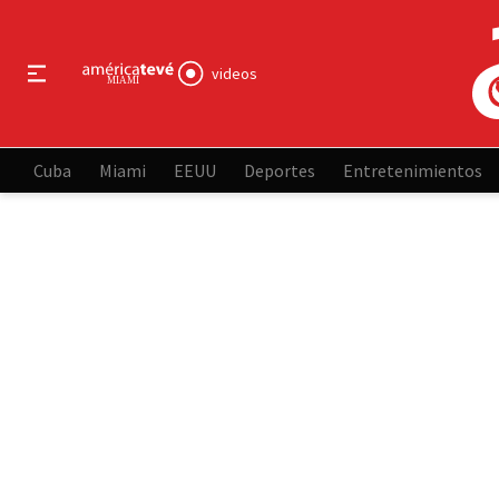
videos
Cuba
Miami
EEUU
Deportes
Entretenimientos