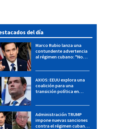
estacados del día
Marco Rubio lanza una
contundente advertencia
al régimen cubano: "No
hay válvulas de escape"
AXIOS: EEUU explora una
coalición para una
transición política en
Cuba y Marco Rubio habla
con "Raulito" Castro
Administración TRUMP
impone nuevas sanciones
contra el régimen cubano: