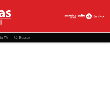
En Vivo
Buscar
ía TV