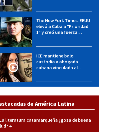
OFAC incluye a López Miera
y entidades militares
The New York Times: EEUU
elevó a Cuba a "Prioridad
1" y creó una fuerza
especial de la CIA
ICE mantiene bajo
custodia a abogada
cubana vinculada al
MININT: esto es lo que se
sabe del caso
estacadas de América Latina
La literatura catamarqueña ¿goza de buena
lud? 4