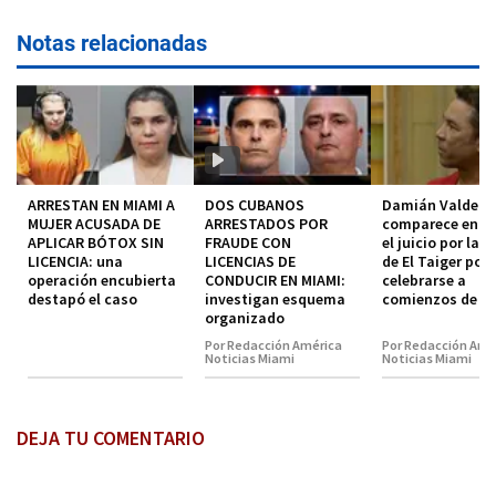
Notas relacionadas
ARRESTAN EN MIAMI A
DOS CUBANOS
Damián Valdez
MUJER ACUSADA DE
ARRESTADOS POR
comparece en co
APLICAR BÓTOX SIN
FRAUDE CON
el juicio por la 
LICENCIA: una
LICENCIAS DE
de El Taiger pod
operación encubierta
CONDUCIR EN MIAMI:
celebrarse a
destapó el caso
investigan esquema
comienzos de 2
organizado
Por Redacción América
Por Redacción Amé
Noticias Miami
Noticias Miami
DEJA TU COMENTARIO