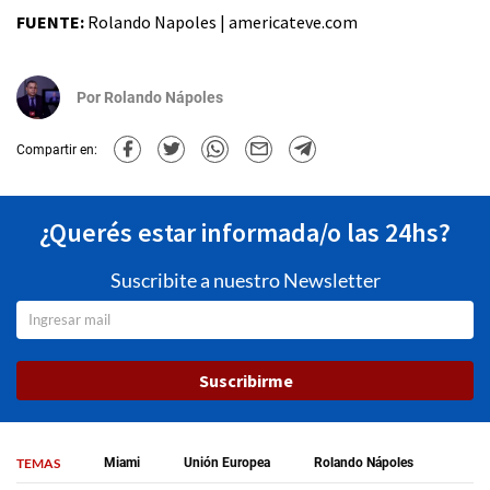
FUENTE:
Rolando Napoles | americateve.com
Por
Rolando Nápoles
Compartir en:
¿Querés estar informada/o las 24hs?
Suscribite a nuestro Newsletter
Suscribirme
TEMAS
Miami
Unión Europea
Rolando Nápoles