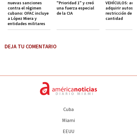
nuevas sanciones
"Prioridad 1" y creó
VEHÍCULOS: aut
contra el régimen
una fuerza especial
adquirir autos s
cubano: OFAC incluye
de la CIA
restricción de
a López Miera y
cantidad
entidades militares
DEJA TU COMENTARIO
Cuba
Miami
EEUU