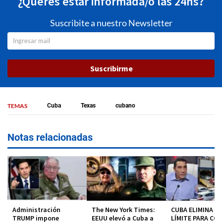
¿Querés estar informada/o las 24hs?
Suscribite a nuestro Newsletter
Suscribirme
TEMAS
Cuba
Texas
cubano
Notas relacionadas
Administración
The New York Times:
CUBA ELIMINA EL
TRUMP impone
EEUU elevó a Cuba a
LÍMITE PARA CO