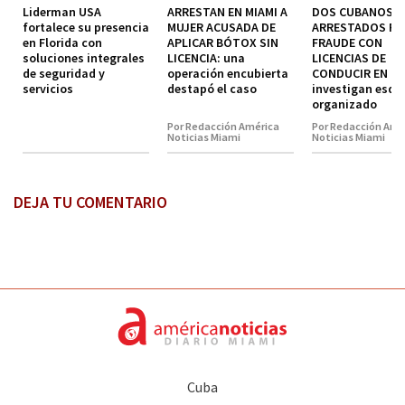
Liderman USA
ARRESTAN EN MIAMI A
DOS CUBANOS
fortalece su presencia
MUJER ACUSADA DE
ARRESTADOS P
en Florida con
APLICAR BÓTOX SIN
FRAUDE CON
soluciones integrales
LICENCIA: una
LICENCIAS DE
de seguridad y
operación encubierta
CONDUCIR EN MI
servicios
destapó el caso
investigan esq
organizado
Por Redacción América
Por Redacción Amé
Noticias Miami
Noticias Miami
DEJA TU COMENTARIO
Cuba