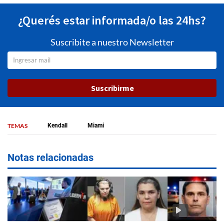
¿Querés estar informada/o las 24hs?
Suscribite a nuestro Newsletter
Suscribirme
TEMAS
Kendall
Miami
Notas relacionadas