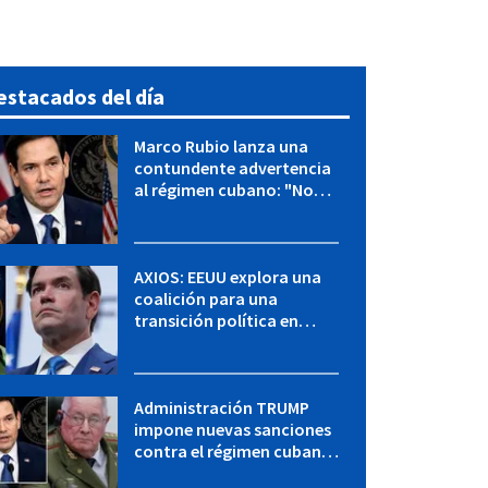
estacados del día
Marco Rubio lanza una
contundente advertencia
al régimen cubano: "No
hay válvulas de escape"
AXIOS: EEUU explora una
coalición para una
transición política en
Cuba y Marco Rubio habla
con "Raulito" Castro
Administración TRUMP
impone nuevas sanciones
contra el régimen cubano:
OFAC incluye a López Miera