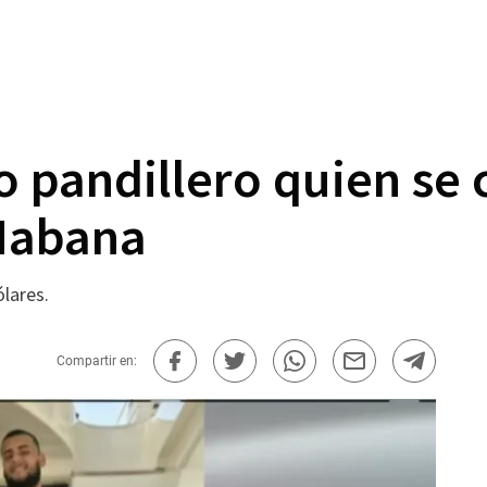
o pandillero quien se 
Habana
ólares.
Compartir en: