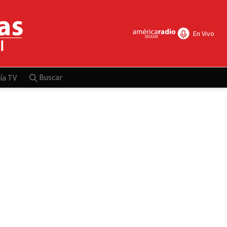
En Vivo
Buscar
ía TV