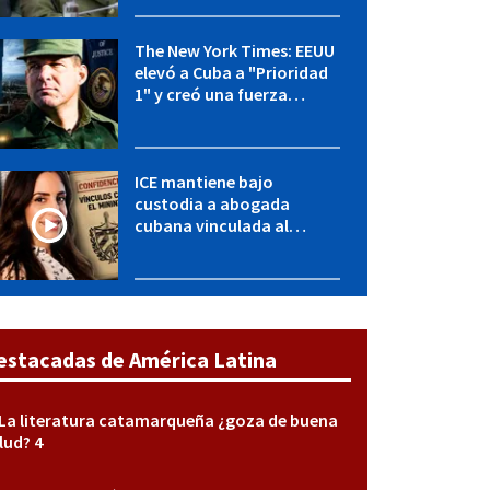
y entidades militares
The New York Times: EEUU
elevó a Cuba a "Prioridad
1" y creó una fuerza
especial de la CIA
ICE mantiene bajo
custodia a abogada
cubana vinculada al
MININT: esto es lo que se
sabe del caso
estacadas de América Latina
La literatura catamarqueña ¿goza de buena
lud? 4