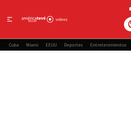
videos
Cuba
Miami
EEUU
Deportes
Entretenimientos