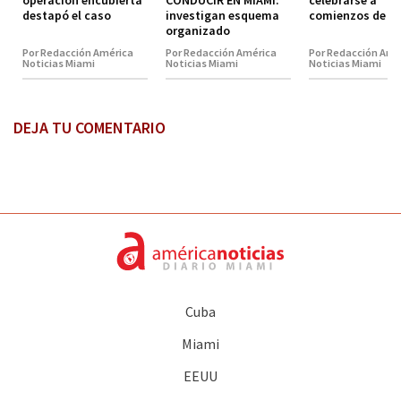
operación encubierta
CONDUCIR EN MIAMI:
celebrarse a
destapó el caso
investigan esquema
comienzos de 2
organizado
Por Redacción América
Por Redacción América
Por Redacción Amé
Noticias Miami
Noticias Miami
Noticias Miami
DEJA TU COMENTARIO
Cuba
Miami
EEUU