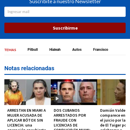
Suscribite a nuestro Newsletter
Suscribirme
TEMAS
Pitbull
Hialeah
Autos
Francisco
Notas relacionadas
ARRESTAN EN MIAMI A
DOS CUBANOS
Damián Valdez
MUJER ACUSADA DE
ARRESTADOS POR
comparece en co
APLICAR BÓTOX SIN
FRAUDE CON
el juicio por la 
LICENCIA: una
LICENCIAS DE
de El Taiger pod