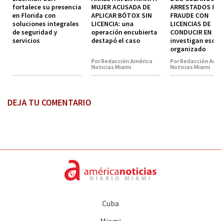
fortalece su presencia
MUJER ACUSADA DE
ARRESTADOS P
en Florida con
APLICAR BÓTOX SIN
FRAUDE CON
soluciones integrales
LICENCIA: una
LICENCIAS DE
de seguridad y
operación encubierta
CONDUCIR EN MI
servicios
destapó el caso
investigan esq
organizado
Por Redacción América
Por Redacción Amé
Noticias Miami
Noticias Miami
DEJA TU COMENTARIO
Cuba