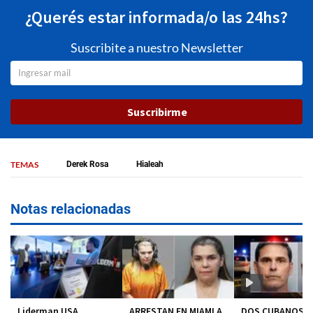
¿Querés estar informada/o las 24hs?
Suscribite a nuestro Newsletter
Suscribirme
TEMAS
Derek Rosa
Hialeah
Notas relacionadas
Liderman USA
ARRESTAN EN MIAMI A
DOS CUBANOS