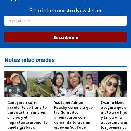
Suscribite a nuestro Newsletter
Suscribirme
Notas relacionadas
Candyman sufre
Youtuber Adrián
Osamu Menénde
accidente de tránsito
Peachy denuncia que
asegura que el 
durante transmisión
las Guiribitey
mató a su hijo 
en vivo y el
amenazaron con
y lanza una
impactante momento
demandarlo tras un
advertencia urg
queda grabado
video en YouTube
los jóvenes cub