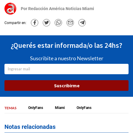
Por
Redacción América Noticias Miami
Compartir en:
¿Querés estar informada/o las 24hs?
Suscribite a nuestro Newsletter
Suscribirme
TEMAS
OnlyFans
Miami
OnlyFans
Notas relacionadas