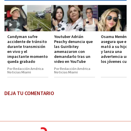
Candyman sufre
Youtuber Adrián
Osamu Menénde
accidente de tránsito
Peachy denuncia que
asegura que el 
durante transmisión
las Guiribitey
mató a su hijo 
en vivo y el
amenazaron con
y lanza una
impactante momento
demandarlo tras un
advertencia urg
queda grabado
video en YouTube
los jóvenes cub
Por Redacción América
Por Redacción América
Noticias Miami
Noticias Miami
DEJA TU COMENTARIO