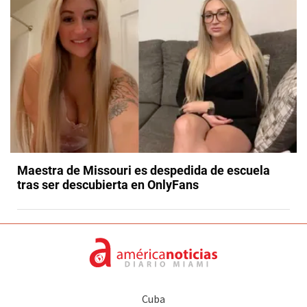
Maestra de Missouri es despedida de escuela
tras ser descubierta en OnlyFans
Cuba