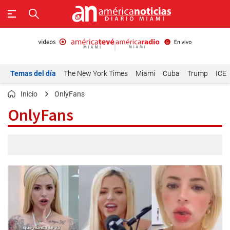
Temas del día
The New York Times
Miami
Cuba
Trump
ICE
Inicio
OnlyFans
OnlyFans