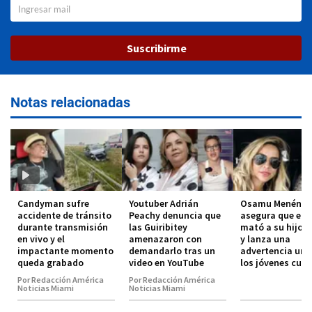
Suscribirme
Notas relacionadas
Candyman sufre
Youtuber Adrián
Osamu Menénde
accidente de tránsito
Peachy denuncia que
asegura que el 
durante transmisión
las Guiribitey
mató a su hijo 
en vivo y el
amenazaron con
y lanza una
impactante momento
demandarlo tras un
advertencia urg
queda grabado
video en YouTube
los jóvenes cub
Por Redacción América
Por Redacción América
Noticias Miami
Noticias Miami