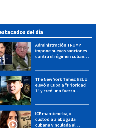
estacados del día
Administración TRUMP
impone nuevas sanciones
contra el régimen cubano:
OFAC incluye a López Miera
y entidades militares
The New York Times: EEUU
elevó a Cuba a "Prioridad
1" y creó una fuerza
especial de la CIA
ICE mantiene bajo
custodia a abogada
cubana vinculada al