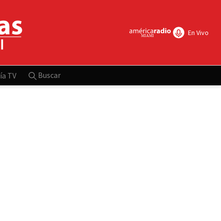
En Vivo
Buscar
ía TV