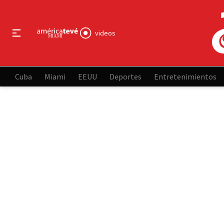
videos
Cuba
Miami
EEUU
Deportes
Entretenimientos