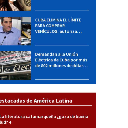
MININT: esto es lo que se
sabe del caso
CUBA ELIMINA EL LÍMITE
PARA COMPRAR
VEHÍCULOS: autoriza
adquirir autos sin
restricción de cantidad
Demandan a la Unión
Eléctrica de Cuba por más
de 802 millones de dólares
bajo la Ley Helms-Burton
estacadas de América Latina
La literatura catamarqueña ¿goza de buena
lud? 4