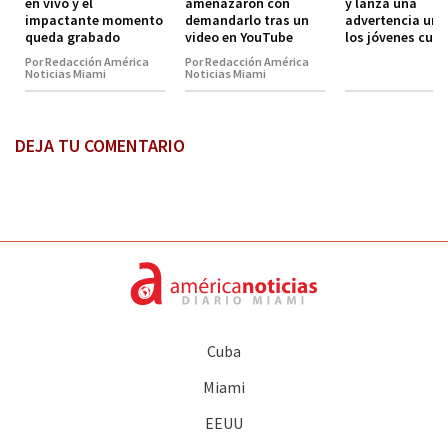
en vivo y el
amenazaron con
y lanza una
impactante momento
demandarlo tras un
advertencia urg
queda grabado
video en YouTube
los jóvenes cub
Por Redacción América
Por Redacción América
Noticias Miami
Noticias Miami
DEJA TU COMENTARIO
Cuba
Miami
EEUU