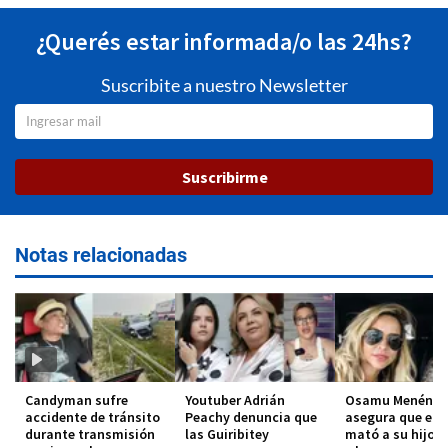
¿Querés estar informada/o las 24hs?
Suscribite a nuestro Newsletter
Suscribirme
Notas relacionadas
Candyman sufre
Youtuber Adrián
Osamu Menénde
accidente de tránsito
Peachy denuncia que
asegura que el 
durante transmisión
las Guiribitey
mató a su hijo 