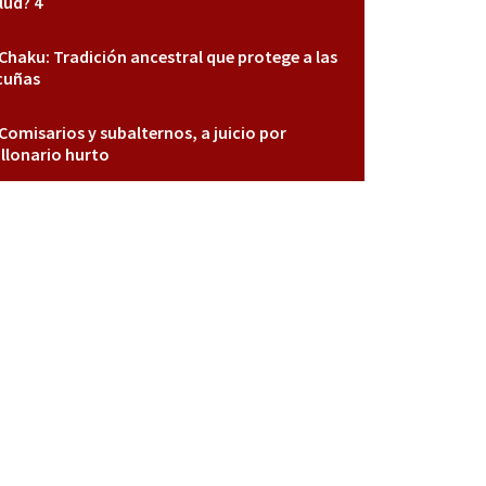
lud? 4
Chaku: Tradición ancestral que protege a las
cuñas
Comisarios y subalternos, a juicio por
llonario hurto