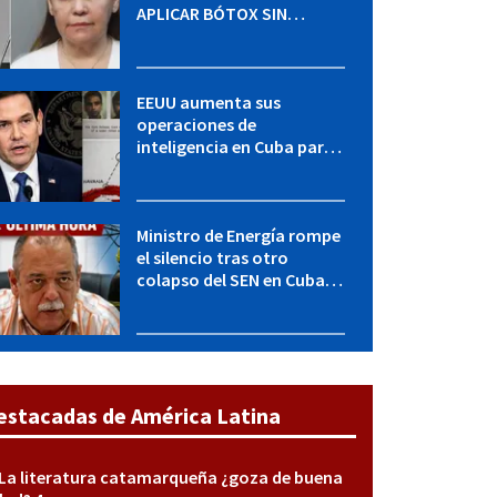
APLICAR BÓTOX SIN
LICENCIA: una operación
encubierta destapó el
caso
EEUU aumenta sus
operaciones de
inteligencia en Cuba para
elevar la presión sobre el
régimen, según POLITICO
Ministro de Energía rompe
el silencio tras otro
colapso del SEN en Cuba:
"Seguimos adelante con
mucho empeño"
estacadas de América Latina
La literatura catamarqueña ¿goza de buena