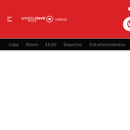
videos
Cuba
Miami
EEUU
Deportes
Entretenimientos