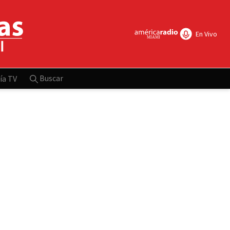
En Vivo
Buscar
ía TV