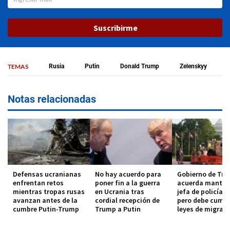
Suscribirme
TEMAS
Rusia
Putin
Donald Trump
Zelenskyy
Notas relacionadas
Defensas ucranianas
No hay acuerdo para
Gobierno de Tr
enfrentan retos
poner fin a la guerra
acuerda manten
mientras tropas rusas
en Ucrania tras
jefa de policía d
avanzan antes de la
cordial recepción de
pero debe cumpl
cumbre Putin-Trump
Trump a Putin
leyes de migrac