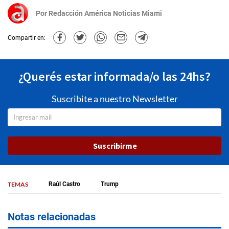
Por
Redacción América Noticias Miami
Compartir en:
¿Querés estar informada/o las 24hs?
Suscribite a nuestro Newsletter
Suscribirme
TEMAS
Raúl Castro
Trump
Notas relacionadas