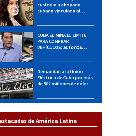
custodia a abogada
cubana vinculada al
MININT: esto es lo que se
sabe del caso
CUBA ELIMINA EL LÍMITE
PARA COMPRAR
VEHÍCULOS: autoriza
adquirir autos sin
restricción de cantidad
Demandan a la Unión
Eléctrica de Cuba por más
de 802 millones de dólares
bajo la Ley Helms-Burton
estacadas de América Latina