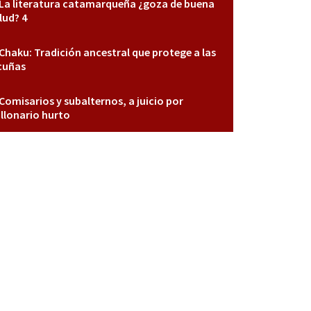
La literatura catamarqueña ¿goza de buena
lud? 4
Chaku: Tradición ancestral que protege a las
cuñas
Comisarios y subalternos, a juicio por
llonario hurto