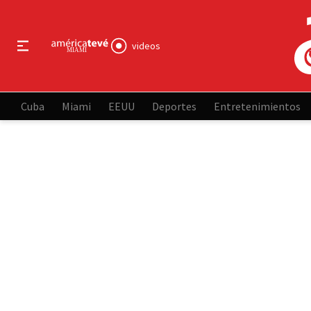
videos
Cuba
Miami
EEUU
Deportes
Entretenimientos