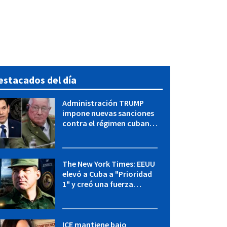
estacados del día
Administración TRUMP
impone nuevas sanciones
contra el régimen cubano:
OFAC incluye a López Miera
y entidades militares
The New York Times: EEUU
elevó a Cuba a "Prioridad
1" y creó una fuerza
especial de la CIA
ICE mantiene bajo