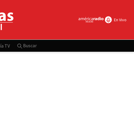
En Vivo
Buscar
ía TV