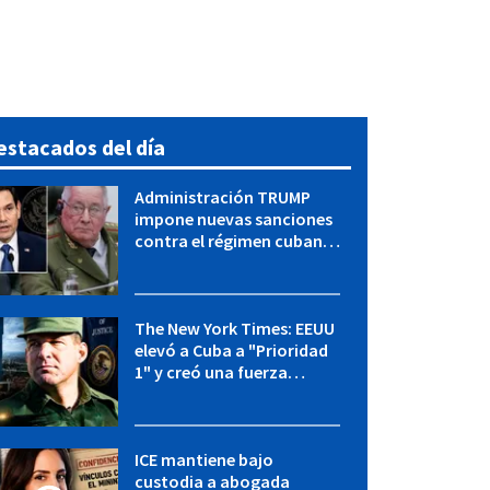
estacados del día
Administración TRUMP
impone nuevas sanciones
contra el régimen cubano:
OFAC incluye a López Miera
y entidades militares
The New York Times: EEUU
elevó a Cuba a "Prioridad
1" y creó una fuerza
especial de la CIA
ICE mantiene bajo
custodia a abogada