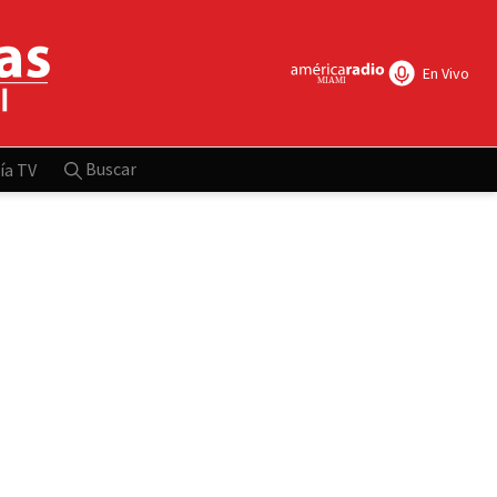
En Vivo
Buscar
ía TV