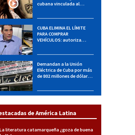
cubana vinculada al
MININT: esto es lo que se
sabe del caso
CUBA ELIMINA EL LÍMITE
PARA COMPRAR
VEHÍCULOS: autoriza
adquirir autos sin
restricción de cantidad
Demandan a la Unión
Eléctrica de Cuba por más
de 802 millones de dólares
bajo la Ley Helms-Burton
estacadas de América Latina
La literatura catamarqueña ¿goza de buena