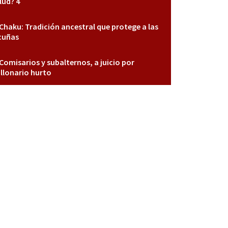
lud? 4
Chaku: Tradición ancestral que protege a las
cuñas
Comisarios y subalternos, a juicio por
llonario hurto