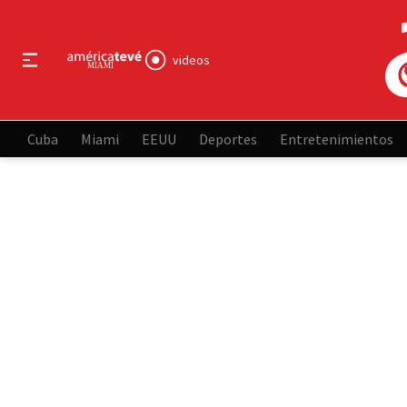
videos
Cuba
Miami
EEUU
Deportes
Entretenimientos