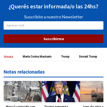
¿Querés estar informada/o las 24hs?
Suscribite a nuestro Newsletter
Suscribirme
TEMAS
María Corina Machado
Trump
Donald Trump
Notas relacionadas
Moscú coincide con
Trump presenta
Juez da otra vic