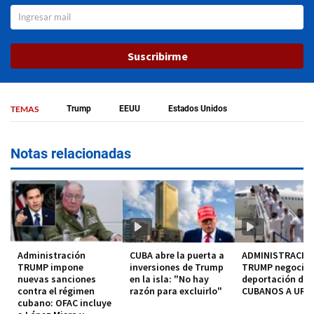
Suscribirme
TEMAS
Trump
EEUU
Estados Unidos
Notas relacionadas
Administración
CUBA abre la puerta a
ADMINISTRACIO
TRUMP impone
inversiones de Trump
TRUMP negocia
nuevas sanciones
en la isla: "No hay
deportación de
contra el régimen
razón para excluirlo"
CUBANOS A URU
cubano: OFAC incluye