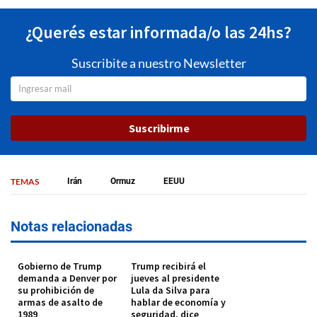
¿Querés estar informada/o las 24hs?
Suscribite a nuestro Newsletter
Suscribirme
TEMAS
Irán
Ormuz
EEUU
Notas relacionadas
Gobierno de Trump
Trump recibirá el
demanda a Denver por
jueves al presidente
su prohibición de
Lula da Silva para
armas de asalto de
hablar de economía y
1989
seguridad, dice