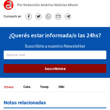
Por
Redacción América Noticias Miami
Compartir en:
¿Querés estar informada/o las 24hs?
Suscribite a nuestro Newsletter
Suscribirme
TEMAS
Cuba
Trump
ONU
Notas relacionadas