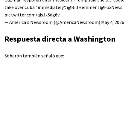
take over Cuba "immediately".
@BillHemmer
l
@FoxNews
pic.twitter.com/qisJxSdg6v
— America's Newsroom (@AmericaNewsroom)
May 4, 2026
Respuesta directa a Washington
Soberón también señaló que: