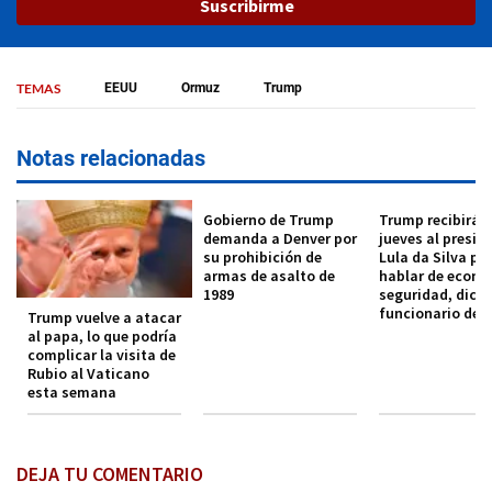
Suscribirme
TEMAS
EEUU
Ormuz
Trump
Notas relacionadas
Gobierno de Trump
Trump recibirá e
demanda a Denver por
jueves al presid
su prohibición de
Lula da Silva pa
armas de asalto de
hablar de econo
1989
seguridad, dice
funcionario de 
Trump vuelve a atacar
al papa, lo que podría
complicar la visita de
Rubio al Vaticano
esta semana
DEJA TU COMENTARIO