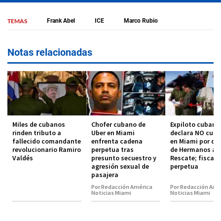
TEMAS
Frank Abel
ICE
Marco Rubio
Notas relacionadas
Miles de cubanos
Chofer cubano de
Expiloto cubano
rinden tributo a
Uber en Miami
declara NO culp
fallecido comandante
enfrenta cadena
en Miami por der
revolucionario Ramiro
perpetua tras
de Hermanos al
Valdés
presunto secuestro y
Rescate; fiscalí
agresión sexual de
perpetua
pasajera
Por Redacción América
Por Redacción Amé
Noticias Miami
Noticias Miami