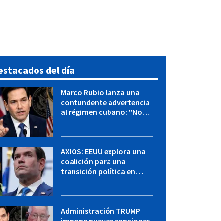
estacados del día
Marco Rubio lanza una
contundente advertencia
al régimen cubano: "No
hay válvulas de escape"
AXIOS: EEUU explora una
coalición para una
transición política en
Cuba y Marco Rubio habla
con "Raulito" Castro
Administración TRUMP
impone nuevas sanciones