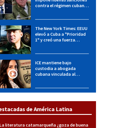
contra el régimen cubano:
OFAC incluye a López Miera
y entidades militares
The New York Times: EEUU
elevó a Cuba a "Prioridad
1" y creó una fuerza
especial de la CIA
ICE mantiene bajo
custodia a abogada
cubana vinculada al
MININT: esto es lo que se
sabe del caso
estacadas de América Latina
La literatura catamarqueña ¿goza de buena