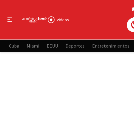
videos
Cuba
Miami
EEUU
Deportes
Entretenimientos