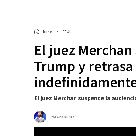
Home
EEUU
El juez Merchan 
Trump y retrasa
indefinidament
El juez Merchan suspende la audienci
Por
Orian Brito