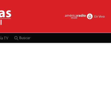
En Vivo
Buscar
ía TV