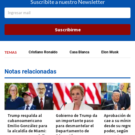
Suscribite a nuestro Newsletter
Suscribirme
TEMAS
Cristiano Ronaldo
Casa Blanca
Elon Musk
Notas relacionadas
Trump respalda al
Gobierno de Trump da
Aprobación de 
cubanoamericano
un importante paso
cae a su mínimo
Emilio González para
para desmantelar el
desde su regreso
la alcaldía de Miami:
Departamento de
poder, según