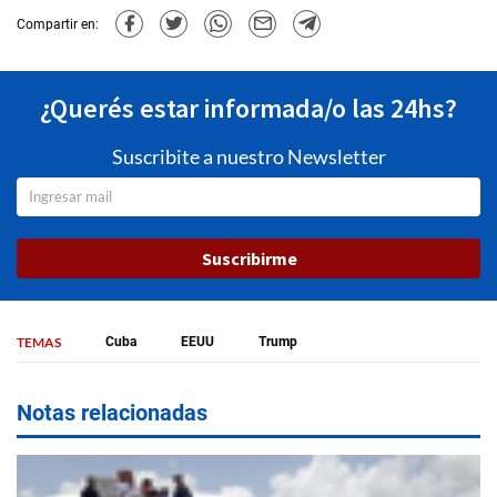
Compartir en:
¿Querés estar informada/o las 24hs?
Suscribite a nuestro Newsletter
Suscribirme
TEMAS
Cuba
EEUU
Trump
Notas relacionadas