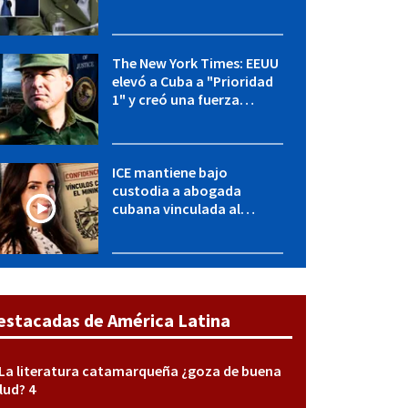
OFAC incluye a López Miera
y entidades militares
The New York Times: EEUU
elevó a Cuba a "Prioridad
1" y creó una fuerza
especial de la CIA
ICE mantiene bajo
custodia a abogada
cubana vinculada al
MININT: esto es lo que se
sabe del caso
estacadas de América Latina
La literatura catamarqueña ¿goza de buena
lud? 4