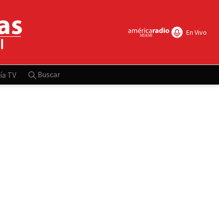
En Vivo
Buscar
ía TV