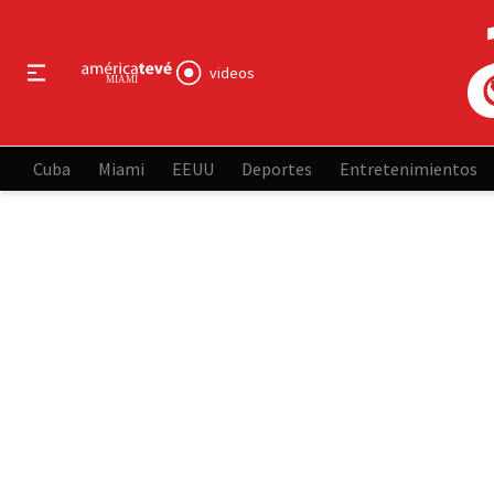
videos
Cuba
Miami
EEUU
Deportes
Entretenimientos