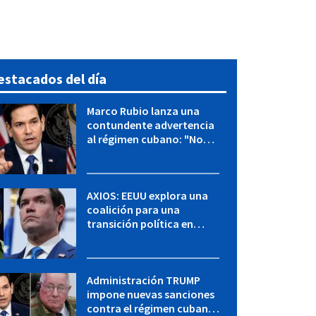
estacados del día
Marco Rubio lanza una
contundente advertencia
al régimen cubano: "No
hay válvulas de escape"
AXIOS: EEUU explora una
coalición para una
transición política en
Cuba y Marco Rubio habla
con "Raulito" Castro
Administración TRUMP
impone nuevas sanciones
contra el régimen cubano: