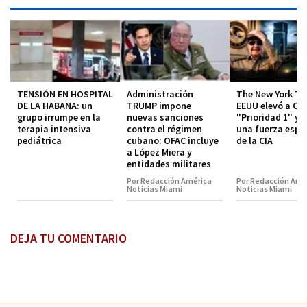
TENSIÓN EN HOSPITAL
Administración
The New York Ti
DE LA HABANA: un
TRUMP impone
EEUU elevó a Cu
grupo irrumpe en la
nuevas sanciones
"Prioridad 1" y 
terapia intensiva
contra el régimen
una fuerza espe
pediátrica
cubano: OFAC incluye
de la CIA
a López Miera y
entidades militares
Por Redacción América
Por Redacción Amé
Noticias Miami
Noticias Miami
DEJA TU COMENTARIO