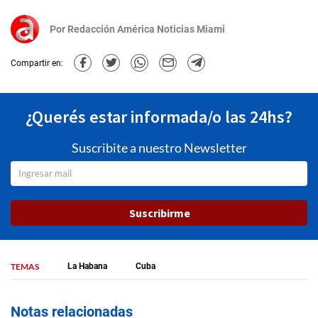
Por
Redacción América Noticias Miami
Compartir en:
¿Querés estar informada/o las 24hs?
Suscribite a nuestro Newsletter
Suscribirme
TEMAS
La Habana
Cuba
Notas relacionadas