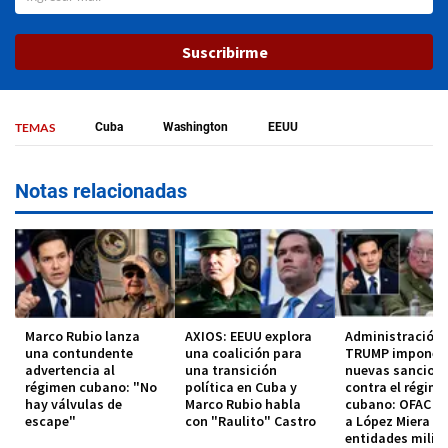
Suscribirme
TEMAS
Cuba
Washington
EEUU
Notas relacionadas
Marco Rubio lanza
AXIOS: EEUU explora
Administración
una contundente
una coalición para
TRUMP impone
advertencia al
una transición
nuevas sancion
régimen cubano: "No
política en Cuba y
contra el régim
hay válvulas de
Marco Rubio habla
cubano: OFAC in
escape"
con "Raulito" Castro
a López Miera y
entidades milit