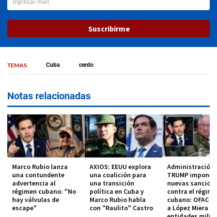
Suscribirme
TEMAS
Cuba
cerdo
Notas relacionadas
Marco Rubio lanza
AXIOS: EEUU explora
Administración
una contundente
una coalición para
TRUMP impone
advertencia al
una transición
nuevas sancion
régimen cubano: "No
política en Cuba y
contra el régim
hay válvulas de
Marco Rubio habla
cubano: OFAC in
escape"
con "Raulito" Castro
a López Miera y
entidades milit